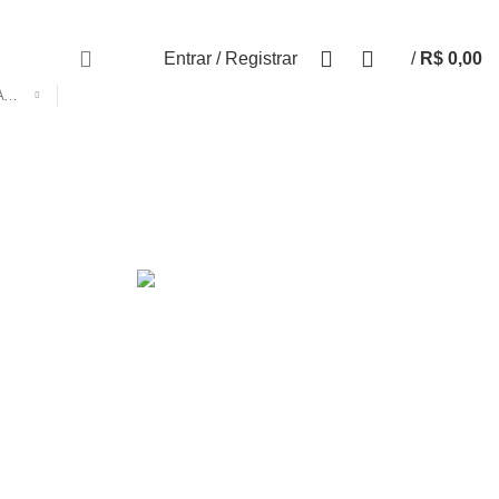
0
0
Entrar / Registrar
/
R$
0,00
SELECIONE A CATEGORIA
S COMPLETOS
PINÇAS
rodutos
39 Produtos
ANOS
uto