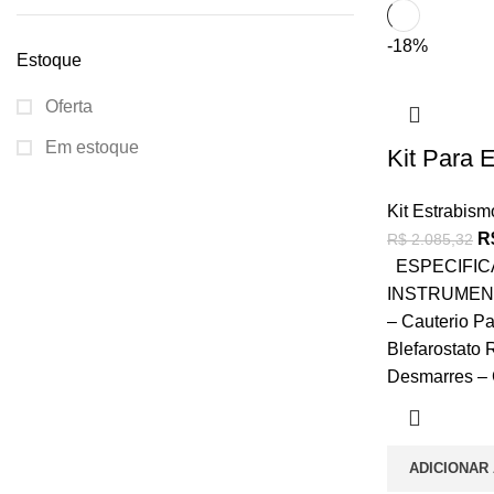
-18%
Estoque
Oferta
Em estoque
Kit Para 
Kit Estrabism
R
R$
2.085,32
ESPECIFIC
INSTRUMEN
– Cauterio P
Blefarostato 
Desmarres –
ADICIONAR