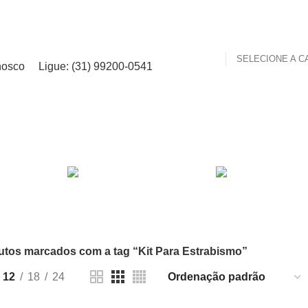
nosco
Ligue: (31) 99200-0541
Kit Para Estrabismo
IVERSOS
GANCHOS
KIT
5 Produtos
37 Produtos
12 P
PORTA-AGULHAS
TESOURAS
TRÉP
3 Produtos
11 Produtos
1 Prod
utos marcados com a tag “Kit Para Estrabismo”
12
18
24