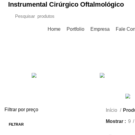
Instrumental Cirúrgico Oftalmológico
Procurar Categorias
Home
Portfolio
Empresa
Fale Co
CÂNULAS
D
18 Produtos
1
Filtrar por preço
Início
Prod
Mostrar
9
FILTRAR