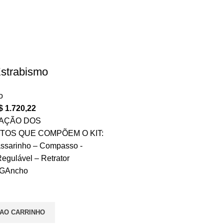
Estrabismo
o
$
1.720,22
AÇÃO DOS
TOS QUE COMPÕEM O KIT:
assarinho – Compasso -
Regulável – Retrator
 GAncho
 AO CARRINHO