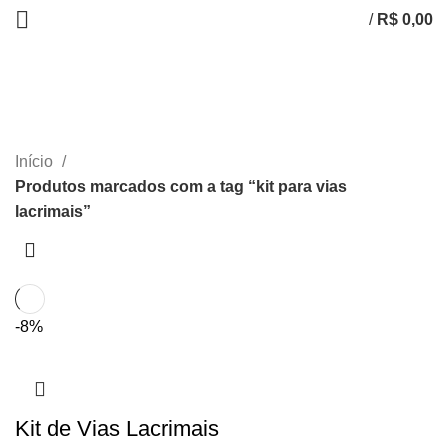
/
R$
0,00
kit para vias lacrimais
CATEGORIAS
Início
Produtos marcados com a tag “kit para vias
lacrimais”
-8%
Kit de Vias Lacrimais