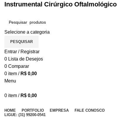
Instrumental Cirúrgico Oftalmológico
Selecione a categoria
PESQUISAR
Entrar / Registrar
0
Lista de Desejos
0
Comparar
0
item
/
R$
0,00
Menu
0
item
/
R$
0,00
Procurar Categorias
HOME
PORTFOLIO
EMPRESA
FALE CONOSCO
LIGUE: (31) 99200-0541
Pinça Burato