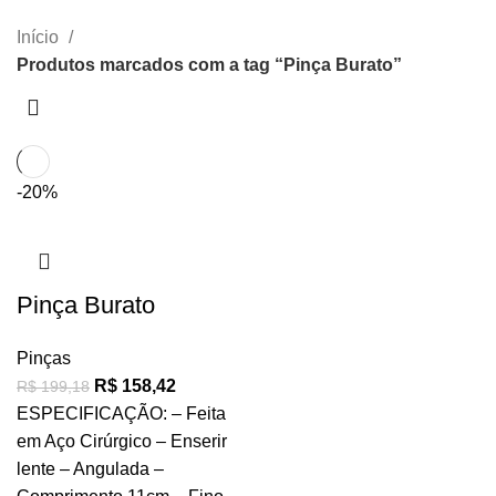
CATEGORIAS
Início
Produtos marcados com a tag “Pinça Burato”
-20%
Pinça Burato
Pinças
R$
158,42
R$
199,18
ESPECIFICAÇÃO: – Feita
em Aço Cirúrgico – Enserir
lente – Angulada –