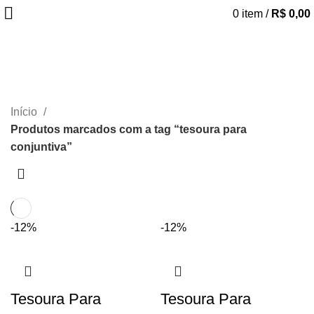
0
item
/
R$
0,00
tesoura para conjuntiva
CATEGORIAS
Início
Produtos marcados com a tag “tesoura para
conjuntiva”
-12%
-12%
Tesoura Para
Tesoura Para