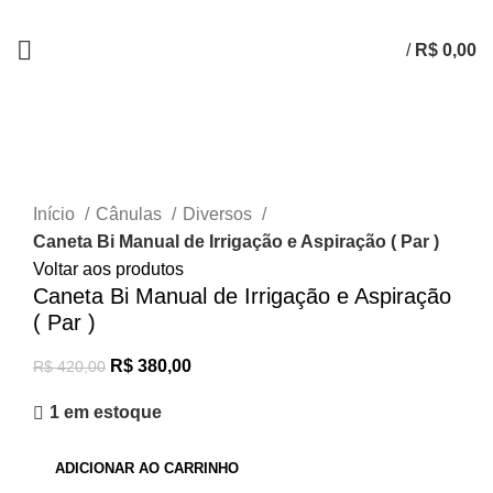
/
R$
0,00
-10%
Clique para ampliar
Início
Cânulas
Diversos
Caneta Bi Manual de Irrigação e Aspiração ( Par )
Voltar aos produtos
Caneta Bi Manual de Irrigação e Aspiração
( Par )
R$
380,00
R$
420,00
1 em estoque
ADICIONAR AO CARRINHO