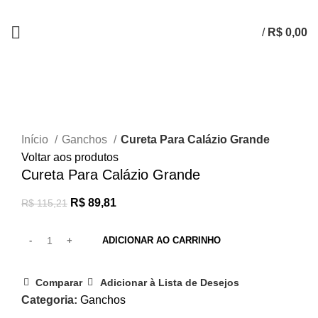
/
R$
0,00
-22%
Clique para ampliar
Início
Ganchos
Cureta Para Calázio Grande
Voltar aos produtos
Cureta Para Calázio Grande
R$
89,81
R$
115,21
ADICIONAR AO CARRINHO
Comparar
Adicionar à Lista de Desejos
Categoria:
Ganchos