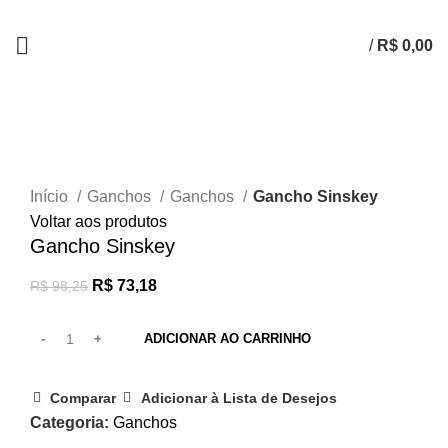
/
R$
0,00
-26%
Clique para ampliar
Início
Ganchos
Ganchos
Gancho Sinskey
Voltar aos produtos
Gancho Sinskey
R$
73,18
R$
98,25
ADICIONAR AO CARRINHO
Comparar
Adicionar à Lista de Desejos
Categoria:
Ganchos