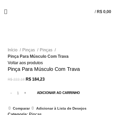
/
R$
0,00
-17%
Clique para ampliar
Início
Pinças
Pinças
Pinça Para Músculo Com Trava
Voltar aos produtos
Pinça Para Músculo Com Trava
R$
184,23
R$
222,18
ADICIONAR AO CARRINHO
Comparar
Adicionar à Lista de Desejos
Categoria:
Pinças