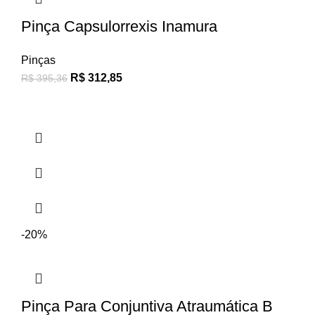
Pinça Capsulorrexis Inamura
Pinças
R$
312,85
R$
395,36
-20%
Pinça Para Conjuntiva Atraumática B