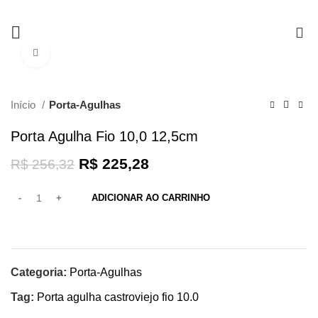
0
Clique para ampliar
-12%
Início
Porta-Agulhas
Porta Agulha Fio 10,0 12,5cm
R$
225,28
R$
256,32
ADICIONAR AO CARRINHO
Categoria:
Porta-Agulhas
Tag:
Porta agulha castroviejo fio 10.0