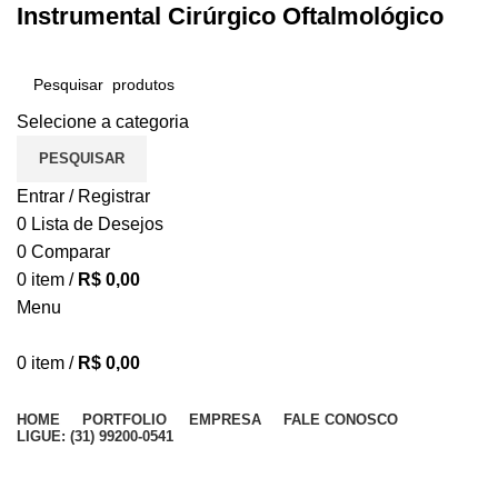
Instrumental Cirúrgico Oftalmológico
Selecione a categoria
PESQUISAR
Entrar / Registrar
0
Lista de Desejos
0
Comparar
0
item
/
R$
0,00
Menu
0
item
/
R$
0,00
Procurar Categorias
HOME
PORTFOLIO
EMPRESA
FALE CONOSCO
LIGUE: (31) 99200-0541