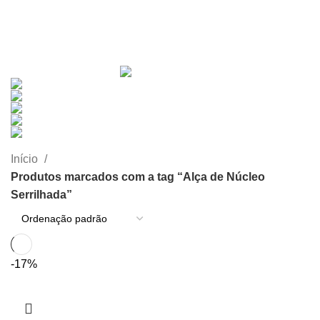
Alça de Núcleo Serrilhada
Categorias
TODOS
PRODUTOS
CÂNULAS
18 PRODUTOS
DIVERSOS
15 PRODUTOS
GANCHOS
37 PRODUTOS
KITS COMPLETOS
12 PRODUTOS
PINÇAS
39 PRODUTOS
PORTA-AGULHAS
3 PRODUTOS
TESOURAS
11 PRODUTOS
TRÉPANOS
1 PRODUTO
Início
Produtos marcados com a tag “Alça de Núcleo
Serrilhada”
-17%