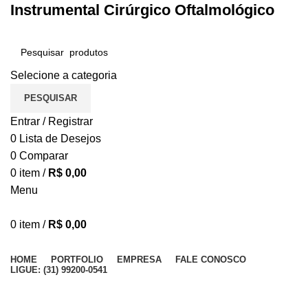
Instrumental Cirúrgico Oftalmológico
Selecione a categoria
PESQUISAR
Entrar / Registrar
0
Lista de Desejos
0
Comparar
0
item
/
R$
0,00
Menu
0
item
/
R$
0,00
Procurar Categorias
HOME
PORTFOLIO
EMPRESA
FALE CONOSCO
LIGUE: (31) 99200-0541
Cabo de Bisturí Nº 3