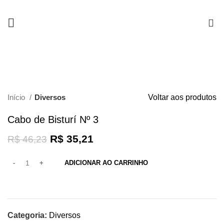
0
-24%
Clique para ampliar
Início
Diversos
Voltar aos produtos
Cabo de Bisturí Nº 3
R$
35,21
R$
46,23
ADICIONAR AO CARRINHO
Categoria:
Diversos