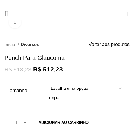
0
Clique para ampliar
-17%
Início
Diversos
Voltar aos produtos
Punch Para Glaucoma
R$
512,23
R$
618,23
Tamanho
Limpar
ADICIONAR AO CARRINHO