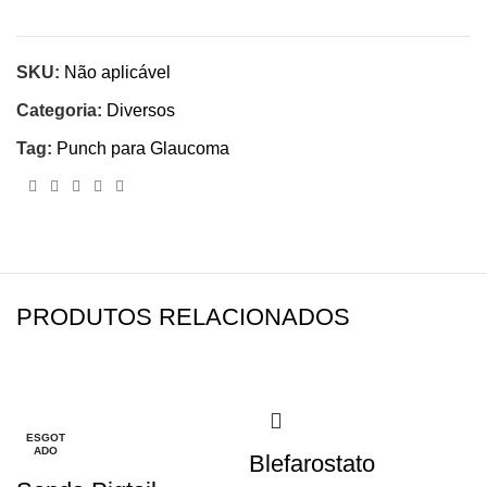
SKU:
Não aplicável
Categoria:
Diversos
Tag:
Punch para Glaucoma
PRODUTOS RELACIONADOS
-28%
-22%
-25%
-24%
-21%
-22%
-17%
-8%
ESGOT
ESGOT
ADO
ADO
Blefarostato