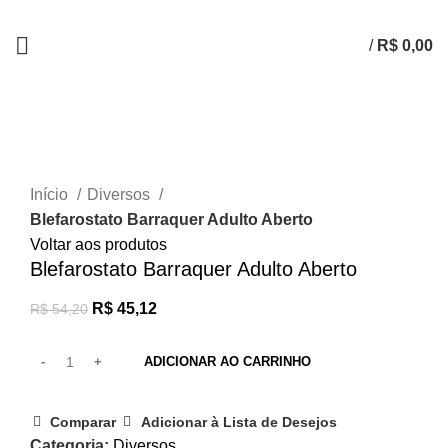
/
R$
0,00
-17%
Clique para ampliar
Início
Diversos
Blefarostato Barraquer Adulto Aberto
Voltar aos produtos
Blefarostato Barraquer Adulto Aberto
R$
45,12
R$
54,20
ADICIONAR AO CARRINHO
Comparar
Adicionar à Lista de Desejos
Categoria:
Diversos