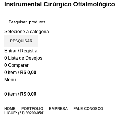
Instrumental Cirúrgico Oftalmológico
Selecione a categoria
PESQUISAR
Entrar / Registrar
0
Lista de Desejos
0
Comparar
0
item
/
R$
0,00
Menu
0
item
/
R$
0,00
Procurar Categorias
HOME
PORTFOLIO
EMPRESA
FALE CONOSCO
LIGUE: (31) 99200-0541
Pinça Inamura