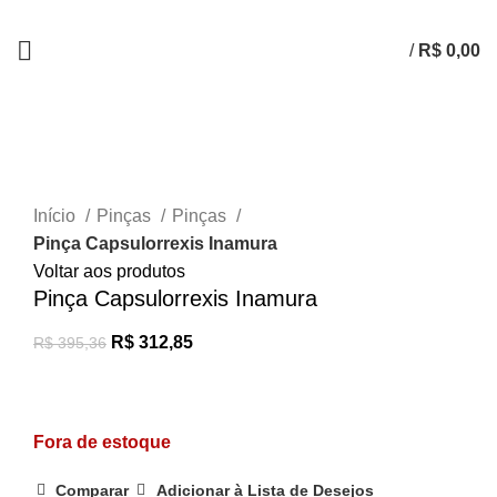
/
R$
0,00
-21%
Esgotado
Clique para ampliar
Início
Pinças
Pinças
Pinça Capsulorrexis Inamura
Voltar aos produtos
Pinça Capsulorrexis Inamura
R$
312,85
R$
395,36
Fora de estoque
Comparar
Adicionar à Lista de Desejos