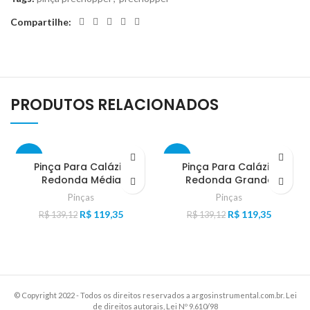
Compartilhe:
PRODUTOS RELACIONADOS
-14%
-14%
Pinça Para Calázio
Pinça Para Calázio
Redonda Média
Redonda Grande
Pinças
Pinças
R$
119,35
R$
119,35
R$
139,12
R$
139,12
© Copyright 2022 - Todos os direitos reservados a argosinstrumental.com.br. Lei
de direitos autorais, Lei Nº 9.610/98