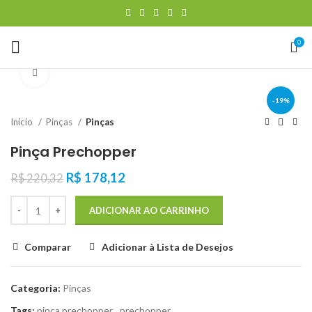
0
Clique para ampliar
-19%
Início
Pinças
Pinças
Pinça Prechopper
R$
178,12
R$
220,32
ADICIONAR AO CARRINHO
Comparar
Adicionar à Lista de Desejos
Categoria:
Pinças
Tags:
pinça prechopper
,
prechopper