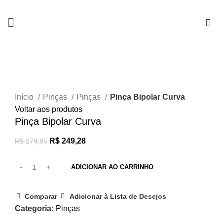
0
-11%
Clique para ampliar
Início
Pinças
Pinças
Pinça Bipolar Curva
Voltar aos produtos
Pinça Bipolar Curva
R$
249,28
R$
279,85
ADICIONAR AO CARRINHO
Comparar
Adicionar à Lista de Desejos
Categoria:
Pinças