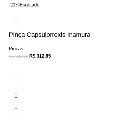
-21%
Esgotado
Pinça Capsulorrexis Inamura
Pinças
R$
312,85
R$
395,36