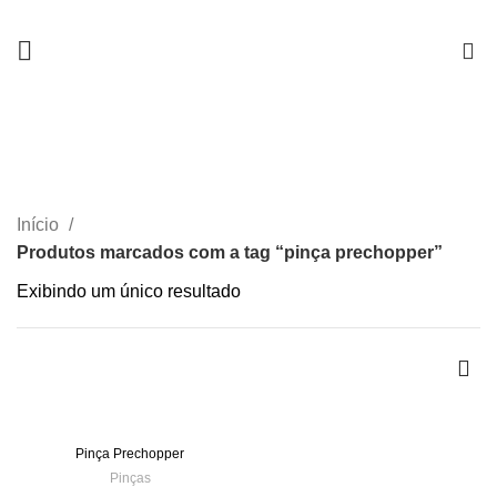
0
pinça prechopper
CATEGORIAS
Início
Produtos marcados com a tag “pinça prechopper”
Exibindo um único resultado
-19%
Pinça Prechopper
Pinças