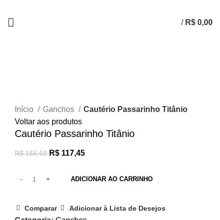
/
R$
0,00
-25%
Clique para ampliar
Início
Ganchos
Cautério Passarinho Titânio
Voltar aos produtos
Cautério Passarinho Titânio
R$
117,45
R$
156,60
ADICIONAR AO CARRINHO
Comparar
Adicionar à Lista de Desejos