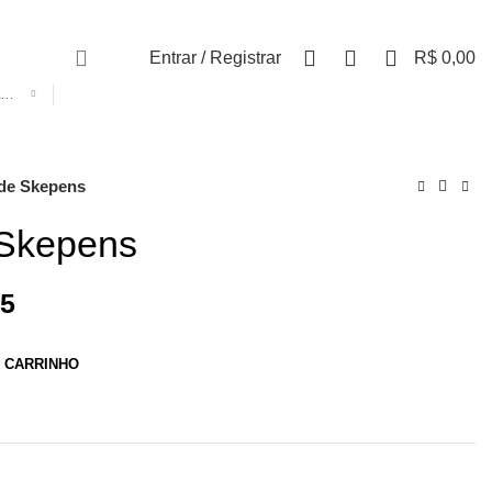
0
0
0
Entrar / Registrar
R$
0,00
SELECIONE A CATEGORIA
 de Skepens
 Skepens
5
O CARRINHO