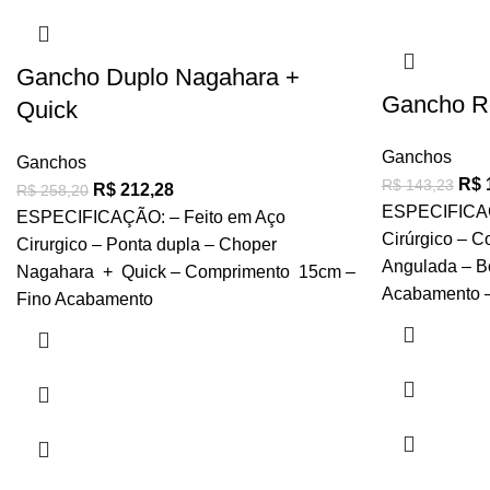
-18%
-10%
-17%
-22%
-22%
-22%
-26%
-16%
Gancho Duplo Nagahara +
Gancho Ro
Quick
Ganchos
Ganchos
R$
R$
143,23
R$
212,28
R$
258,20
ESPECIFICAÇ
ESPECIFICAÇÃO: – Feito em Aço
Cirúrgico – 
Cirurgico – Ponta dupla – Choper
Angulada – Bo
Nagahara + Quick – Comprimento 15cm –
Acabamento –
Fino Acabamento