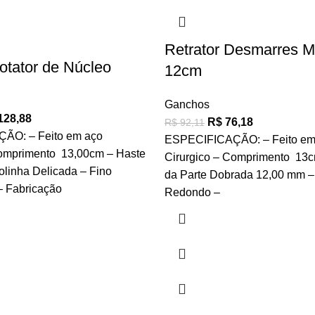
Retrator Desmarres M
tator de Núcleo
12cm
Ganchos
128,88
R$
76,18
R$
92,11
ÃO: – Feito em aço
ESPECIFICAÇÃO: – Feito em
Comprimento 13,00cm – Haste
Cirurgico – Comprimento 13c
linha Delicada – Fino
da Parte Dobrada 12,00 mm 
 Fabricação
Redondo –