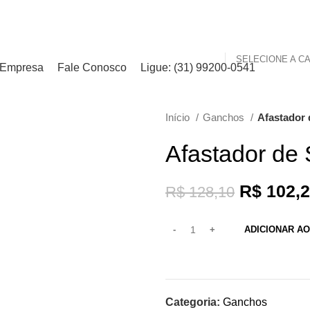
Empresa
Fale Conosco
Ligue: (31) 99200-0541
Início
Ganchos
Afastador
-20%
Afastador de
R$
102,2
R$
128,10
ADICIONAR A
Categoria:
Ganchos