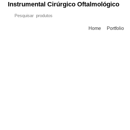
Instrumental Cirúrgico Oftalmológico
Procurar Categorias
Home
Portfolio
-18%
Clique para ampliar