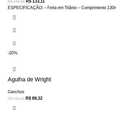
R$
133,11
R$
156,66
ESPECIFICAÇÃO: – Feita em Titânio – Comprimento 130
-20%
Agulha de Wright
Ganchos
R$
89,32
R$
112,25