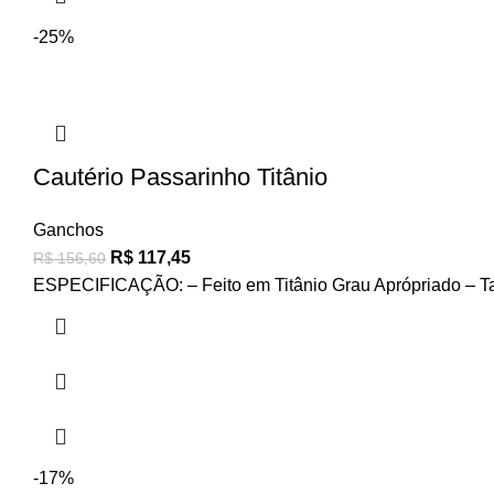
-25%
Cautério Passarinho Titânio
Ganchos
R$
117,45
R$
156,60
ESPECIFICAÇÃO: – Feito em Titânio Grau Aprópriado – T
-17%