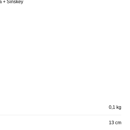
 + Sinskey
0,1 kg
13 cm