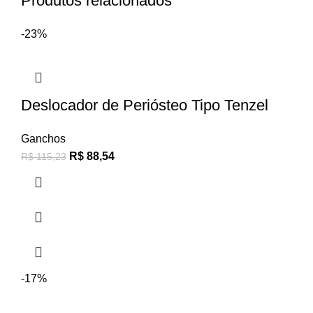
Produtos relacionados
-23%
Deslocador de Periósteo Tipo Tenzel
Ganchos
R$
88,54
R$
115,23
-17%