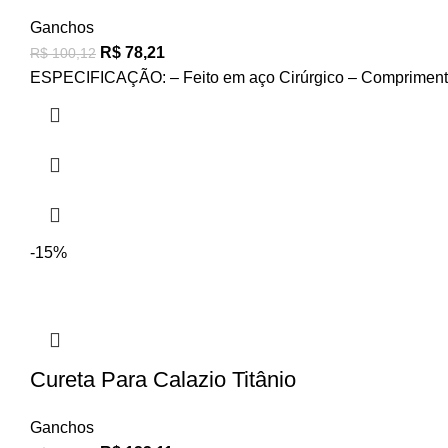
Ganchos
R$
78,21
R$
100,12
ESPECIFICAÇÃO: – Feito em aço Cirúrgico – Compriment
-15%
Cureta Para Calazio Titânio
Ganchos