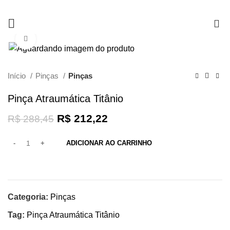
0
Clique para ampliar
-26%
Início
Pinças
Pinças
Pinça Atraumática Titânio
R$
212,22
R$
288,45
ADICIONAR AO CARRINHO
Categoria:
Pinças
Tag:
Pinça Atraumática Titânio