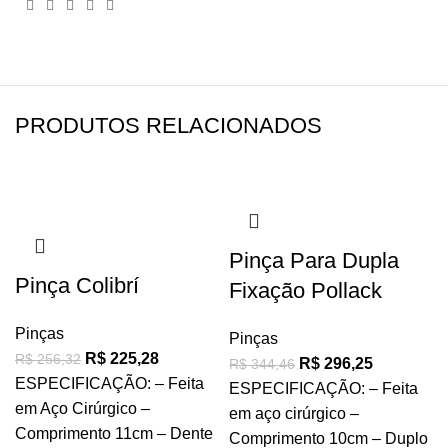
PRODUTOS RELACIONADOS
-12%
-14%
-14%
-14%
-18%
-14%
-18%
-20%
Pinça Para Dupla
Pinça Colibrí
Fixação Pollack
Pinças
Pinças
R$
225,28
R$
256,32
R$
296,25
R$
344,46
ESPECIFICAÇÃO: – Feita
ESPECIFICAÇÃO: – Feita
em Aço Cirúrgico –
em aço cirúrgico –
Comprimento 11cm – Dente
Comprimento 10cm – Duplo