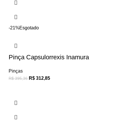
-21%
Esgotado
Pinça Capsulorrexis Inamura
Pinças
R$
312,85
R$
395,36