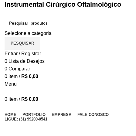
Instrumental Cirúrgico Oftalmológico
Selecione a categoria
PESQUISAR
Entrar / Registrar
0
Lista de Desejos
0
Comparar
0
item
/
R$
0,00
Menu
0
item
/
R$
0,00
Procurar Categorias
HOME
PORTFOLIO
EMPRESA
FALE CONOSCO
LIGUE: (31) 99200-0541
-25%