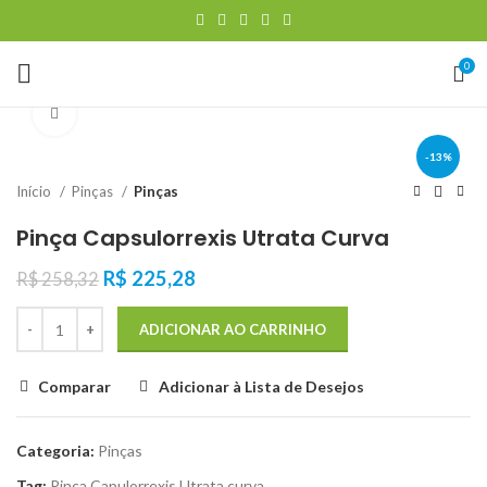
0
Clique para ampliar
-13%
Início
Pinças
Pinças
Pinça Capsulorrexis Utrata Curva
R$
225,28
R$
258,32
ADICIONAR AO CARRINHO
Comparar
Adicionar à Lista de Desejos
Categoria:
Pinças
Tag:
Pinça Capulorrexis Utrata curva