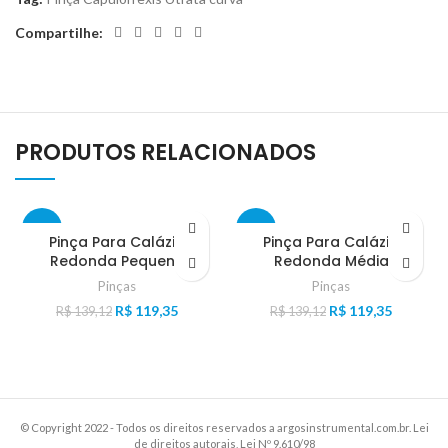
Compartilhe:
PRODUTOS RELACIONADOS
-14%
-14%
Pinça Para Calázio
Pinça Para Calázio
Redonda Pequena
Redonda Média
Pinças
Pinças
R$
119,35
R$
119,35
R$
139,12
R$
139,12
© Copyright 2022 - Todos os direitos reservados a argosinstrumental.com.br. Lei
de direitos autorais, Lei Nº 9.610/98