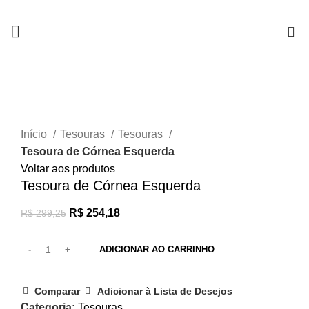
0
-15%
Clique para ampliar
Início
Tesouras
Tesouras
Tesoura de Córnea Esquerda
Voltar aos produtos
Tesoura de Córnea Esquerda
R$
254,18
R$
299,25
ADICIONAR AO CARRINHO
Comparar
Adicionar à Lista de Desejos
Categoria:
Tesouras