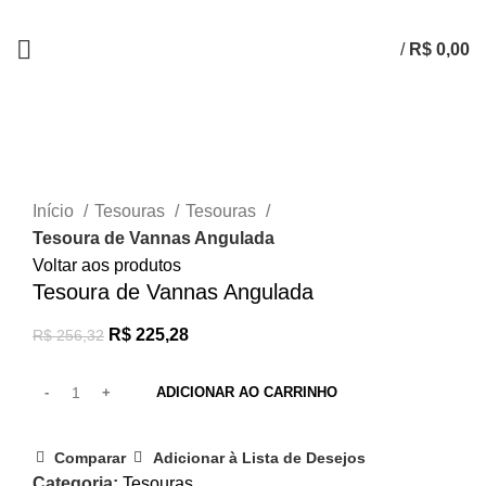
/
R$
0,00
-12%
Clique para ampliar
Início
Tesouras
Tesouras
Tesoura de Vannas Angulada
Voltar aos produtos
Tesoura de Vannas Angulada
R$
225,28
R$
256,32
ADICIONAR AO CARRINHO
Comparar
Adicionar à Lista de Desejos
Categoria:
Tesouras