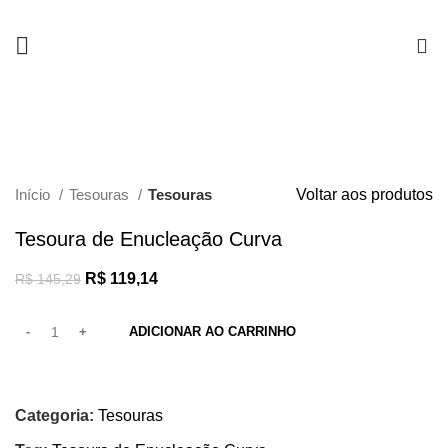
0
-18%
Clique para ampliar
Início
Tesouras
Tesouras
Voltar aos produtos
Tesoura de Enucleação Curva
R$
119,14
R$
145,29
ADICIONAR AO CARRINHO
Categoria:
Tesouras