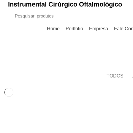
Instrumental Cirúrgico Oftalmológico
Procurar Categorias
Home
Portfolio
Empresa
Fale Co
Kitchen
HOME
PORTFOLIO
TODOS
KITCHEN
SUSPENDISSE QUAM AT VESTIBULUM