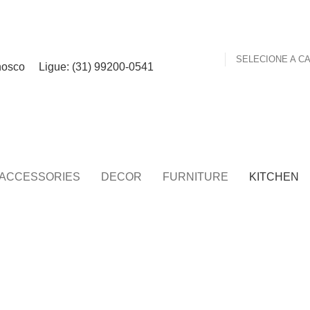
nosco
Ligue: (31) 99200-0541
ACCESSORIES
DECOR
FURNITURE
KITCHEN
KITCHEN
LEO UTEU ULLAMCORPER